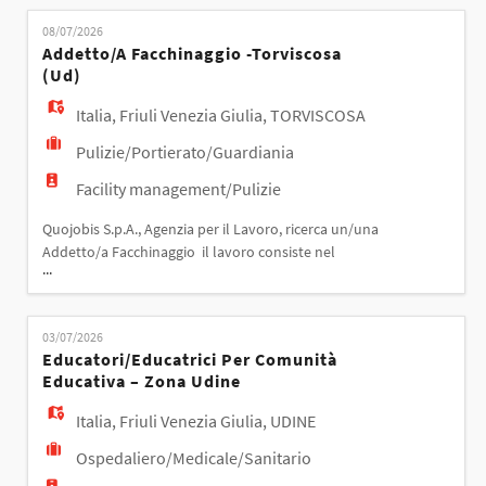
EN
pomeriggio dalle 17 o sab matt Totale 12 ore
08/07/2026
settimanali Inquadramento: - 6° livello CCNL pulizie
Addetto/a Facchinaggio -torviscosa
civili, 1.271euro lordi mes
(ud)
FR
Italia
,
Friuli Venezia Giulia
,
TORVISCOSA
IT
Pulizie/Portierato/Guardiania
Facility management/Pulizie
DE
Quojobis S.p.A., Agenzia per il Lavoro, ricerca un/una
Addetto/a Facchinaggio il lavoro consiste nel
...
rimontare librerie smontate e riposizionare i libri. Si
prevede l'uso del transpallet per spostare i bancali
ES
Orario di lavoro: - dal 13 al 16/07 prorogabile, dalle
03/07/2026
8,30 alle 17,30 con pausa pranzo Inquadramento: -
Educatori/educatrici Per Comunità
6° livello CCNL pulizie
PT
Educativa – Zona Udine
Italia
,
Friuli Venezia Giulia
,
UDINE
Ospedaliero/Medicale/Sanitario