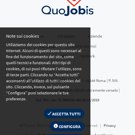
Note sui cookies
Home
Chi siamo
Aziende
Utilizziamo dei cookies per questo sito
Candidati
Lavora con noi
internet. Alcuni di questi sono necessari al
Contatti
MyWork
fine del funzionamento del sito, come
quelli tecnici e funzionali. Altri tipi di
cookies, di cui puoi rifiutare l’utilizzo, sono
di terze parti. Cliccando su “Accetta tutti”
acconsenti all’utilizzo di tutti i cookies del
Sede Legale: Viale della Civiltà Romana 7 - 00144 Roma | P. IVA:
sito. Cliccando, invece, sul pulsante
02507070205 | Capitale Sociale € 600.000,00 interamente versato |
“Configura” puoi selezionare le tue
preferenze.
Aut. Min. Lav. N. 0000191 del 06/11/2019
ACCETTA TUTTI
© Promec Work Spa
2026 | All Rights Reserved |
Privacy
CONFIGURA