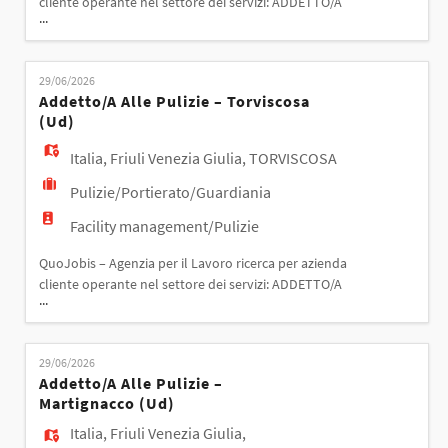
cliente operante nel settore dei servizi: ADDETTO/A
...
ALLE PULIZIE – TRIESTE (PAM) Responsabilità: -
Pulizia e sanificazione degli ambienti del punto
vendita; - Riordino degli spazi comuni e delle aree di
29/06/2026
servizio; - Utilizzo dei principali strumenti e prodotti
Addetto/a Alle Pulizie – Torviscosa
per la pulizia nel rispetto degli
(ud)
Italia
,
Friuli Venezia Giulia
,
TORVISCOSA
Pulizie/Portierato/Guardiania
Facility management/Pulizie
QuoJobis – Agenzia per il Lavoro ricerca per azienda
cliente operante nel settore dei servizi: ADDETTO/A
...
ALLE PULIZIE – TORVISCOSA (UD) Responsabilità: -
Pulizia e sanificazione degli ambienti; - Riordino
degli spazi assegnati; - Utilizzo dei principali
29/06/2026
strumenti e prodotti per la pulizia nel rispetto degli
Addetto/a Alle Pulizie –
standard aziendali. Requisiti: - P
Martignacco (ud)
Italia
,
Friuli Venezia Giulia
,