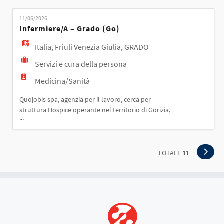
Pulizia e sanificazione degli ambienti; - Riordino
degli spazi assegnati; - Utilizzo dei principali
11/06/2026
strumenti e prodotti per la pulizia nel rispetto degli
Infermiere/a – Grado (go)
standard aziendali. Requisiti: - Pref
Italia
,
Friuli Venezia Giulia
,
GRADO
Servizi e cura della persona
Medicina/Sanità
Quojobis spa, agenzia per il lavoro, cerca per
struttura Hospice operante nel territorio di Gorizia,
...
INFERMIERE/A – GRADO (GO) Mansioni principali -
Assistenza infermieristica agli ospiti in cure
palliative. - Somministrazione delle terapie e
monitoraggio clinico. - Collaborazione con medici,
TOTALE
11
OSS e professionisti sanitari. - Supporto ai f