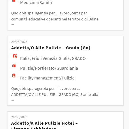
Medicina/Sanità
Quojobis spa, agenzia per il lavoro, cerca per
comunità educative operanti nel territorio di Udine
...
da inserire nel proprio team multidisciplinare.
EDUCATORI/EDUCATRICI PER COMUNITÀ EDUCATIVA
– ZONA UDINE Attività principali: - Progettazione e
29/06/2026
realizzazione di interventi educativi individualizzati.
Addetta/o Alle Pulizie – Grado (go)
- Affiancamento e supporto agli utenti nel
Italia
,
Friuli Venezia Giulia
,
GRADO
Pulizie/Portierato/Guardiania
Facility management/Pulizie
Quojobis spa, agenzia per il lavoro, cerca
ADDETTA/O ALLE PULIZIE – GRADO (GO) Siamo alla
...
ricerca di un'addetta/o alle pulizie per il servizio
presso due filiali bancarie a Grado. Orario di lavoro: -
Banca 1: 4 ore settimanali. Banca 2: 5 ore settimanali
29/06/2026
- distribuite in 1'ora al giorno, dal lunedì al venerdì,
Addetto/a Alle Pulizie Hotel –
con possibilità di svolgere il
Lignano Sabbiadoro