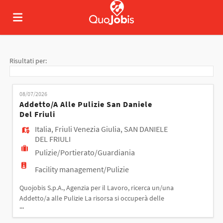
Home
Risultati per:
Offerte
08/07/2026
Addetto/a Alle Pulizie San Daniele
Del Friuli
di
Carica
Italia
,
Friuli Venezia Giulia
,
SAN DANIELE
DEL FRIULI
Pulizie/Portierato/Guardiania
lavoro
il
Login
Facility management/Pulizie
Quojobis S.p.A., Agenzia per il Lavoro, ricerca un/una
CV
Lingua
Addetto/a alle Pulizie La risorsa si occuperà delle
...
attività di pulizia e sanificazione degli ambienti civili.
Orario di lavoro: - da lun a ven - 2 ore al giorno