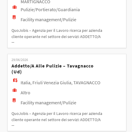
MARTIGNACCO
Pulizie/Portierato/Guardiania
Facility management/Pulizie
QuoJobis – Agenzia per il Lavoro ricerca per azienda
cliente operante nel settore dei servizi: ADDETTO/A
...
ALLE PULIZIE – MARTIGNACCO (UD) Responsabilità:
- Pulizia e sanificazione degli ambienti; - Riordino
degli spazi assegnati; - Utilizzo dei principali
29/06/2026
strumenti e prodotti per la pulizia nel rispetto degli
Addetto/a Alle Pulizie – Tavagnacco
standard aziendali. Requisiti: - Pre
(ud)
Italia
,
Friuli Venezia Giulia
,
TAVAGNACCO
Altro
Facility management/Pulizie
QuoJobis – Agenzia per il Lavoro ricerca per azienda
cliente operante nel settore dei servizi: ADDETTO/A
...
ALLE PULIZIE – TAVAGNACCO (UD) Responsabilità: -