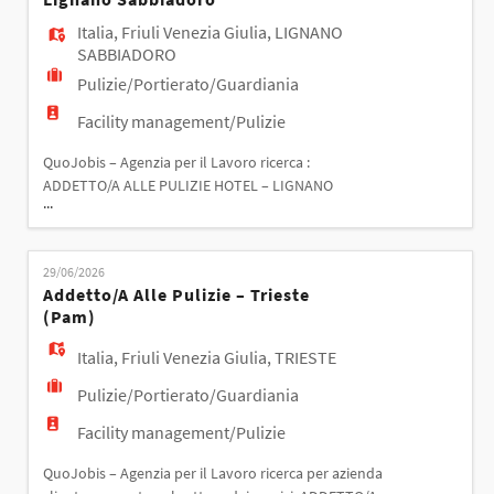
Italia
,
Friuli Venezia Giulia
,
LIGNANO
SABBIADORO
Pulizie/Portierato/Guardiania
Facility management/Pulizie
QuoJobis – Agenzia per il Lavoro ricerca :
ADDETTO/A ALLE PULIZIE HOTEL – LIGNANO
...
SABBIADORO Responsabilità: - Pulizia e riordino
delle camere; - Pulizia delle aree comuni della
struttura; - Riassetto degli ambienti nel rispetto
29/06/2026
degli standard qualitativi dell'hotel. Requisiti: -
Addetto/a Alle Pulizie – Trieste
Preferibile esperienza pregressa nel ruolo, maturata
(pam)
presso hotel
Italia
,
Friuli Venezia Giulia
,
TRIESTE
Pulizie/Portierato/Guardiania
Facility management/Pulizie
QuoJobis – Agenzia per il Lavoro ricerca per azienda