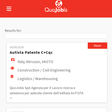
Home
Results for:
Job
New!
04/08/2026
Autista Patente C+cqc
list
Upload
Italy
,
Abruzzo
,
VASTO
Construction / Civil Engineering
your
Login
Logistics / Warehousing
QuoJobis SpA Agenzia per il Lavoro ricerca e
seleziona per azienda cliente dell'edilizia AUTISTA
CV
Language
...
PATENTE C-CQC. La risorsa individuata di occuperà
del trasposto di un autocarro a 4 assi con impianto
di betonaggio tra i vari cantieri della zona. Orario di