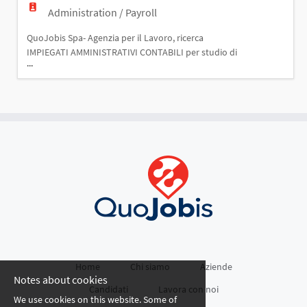
Administration / Payroll
QuoJobis Spa- Agenzia per il Lavoro, ricerca
IMPIEGATI AMMINISTRATIVI CONTABILI per studio di
...
consulenza. Le risorse individuate si occuperanno
di: · Gestione della contabilità generale e prima nota
· Registrazione fatture attive e passive · Gestione
IVA, liquidazioni periodiche e adempimenti fiscali di
base (dichiarazioni Iva, 730, 770, Unico
Home
Chi siamo
Aziende
Notes about cookies
Candidati
Lavora con noi
We use cookies on this website. Some of