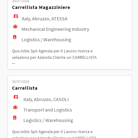
EN
30/07/2026
lavoro full time dal lunedì al venerdì orario 7-16 con
Carrellista Magazziniere
un'ora di pausa pranzo. L'inserimento
Italy
,
Abruzzo
,
ATESSA
FR
Mechanical Engineering Industry
Logistics / Warehousing
IT
QuoJobis SpA Agenzia per il Lavoro ricerca e
seleziona per Azienda Cliente un CARRELLISTA
...
DE
MAGAZZINIERE. La risorsa si occuperà di gestire
flussi di magazzino e le normali attività di carico e
scarico delle merci in entrata ed uscita. Orario di
30/07/2026
lavoro: turno centrale 8-17 Requisiti essenziali ai fini
ES
Carrellista
della selezione: - disponibilità immediata;
Italy
,
Abruzzo
,
CASOLI
PT
Transport and Logistics
Logistics / Warehousing
QuoJobis SpA Agenzia per il Lavoro ricerca e