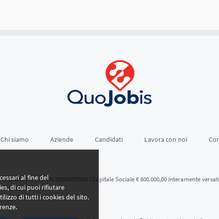
Chi siamo
Aziende
Candidati
Lavora con noi
Con
essari al fine del
- 00144 Roma | P. IVA: 02507070205 | Capitale Sociale € 600.000,00 interamente versat
es, di cui puoi rifiutare
ilizzo di tutti i cookies del sito.
renze.