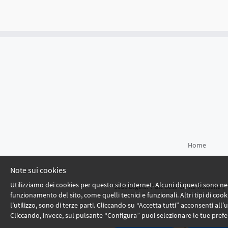
Home
Note sui cookies
Utilizziamo dei cookies per questo sito internet. Alcuni di questi sono nec
Sede Legale: Viale della Civiltà Romana 7 
funzionamento del sito, come quelli tecnici e funzionali. Altri tipi di cooki
l’utilizzo, sono di terze parti. Cliccando su “Accetta tutti” acconsenti all’ut
Cliccando, invece, sul pulsante “Configura” puoi selezionare le tue prefe