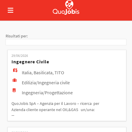
Home
Risultati per:
Offerte
29/06/2026
Ingegnere Civile
di
Carica
Italia
,
Basilicata
,
TITO
Edilizia/Ingegneria civile
lavoro
il
Login
Ingegneria/Progettazione
QuoJobis SpA – Agenzia per il Lavoro – ricerca per
Azienda cliente operante nel OIL&GAS un/una:
CV
Lingua
...
INGEGNERE CIVILE La figura professionale ricercata
dovrà occuparsi di rilievi tecnici sui cantieri e
computi metrici, progettare con autocad 2d-3d