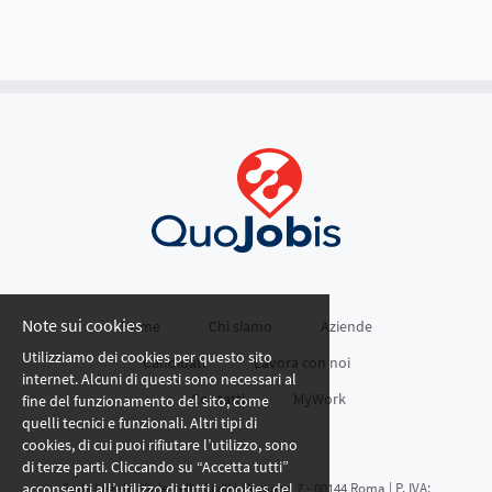
Note sui cookies
Home
Chi siamo
Aziende
Utilizziamo dei cookies per questo sito
Candidati
Lavora con noi
internet. Alcuni di questi sono necessari al
Contatti
MyWork
fine del funzionamento del sito, come
quelli tecnici e funzionali. Altri tipi di
cookies, di cui puoi rifiutare l’utilizzo, sono
di terze parti. Cliccando su “Accetta tutti”
acconsenti all’utilizzo di tutti i cookies del
Sede Legale: Viale della Civiltà Romana 7 - 00144 Roma | P. IVA: