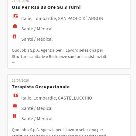
EN
21/07/2026
giornata - assistenza nella cura e igiene - supporto
Oss Per Rsa 38 Ore Su 3 Turni
nella somministrazione di past
Italie
,
Lombardie
,
SAN PAOLO D`ARGON
FR
Santé / Médical
Santé / Médical
IT
QuoJobis S.p.A. Agenzia per il Lavoro seleziona per
Strutture sanitarie e Residenze sanitarie assistenziali
...
DE
personale qualificato per il ruolo di OSS
Responsabilità La figura si occuperà del servizio
ODC: - assistenza degli ospiti nelle varie fasi della
16/07/2026
giornata - assistenza nella cura e igiene - supporto
ES
Terapista Occupazionale
nella somministrazione di past
Italie
,
Lombardie
,
CASTELLUCCHIO
PT
Santé / Médical
Santé / Médical
QuoJobis S.p.A. Agenzia per il Lavoro seleziona per