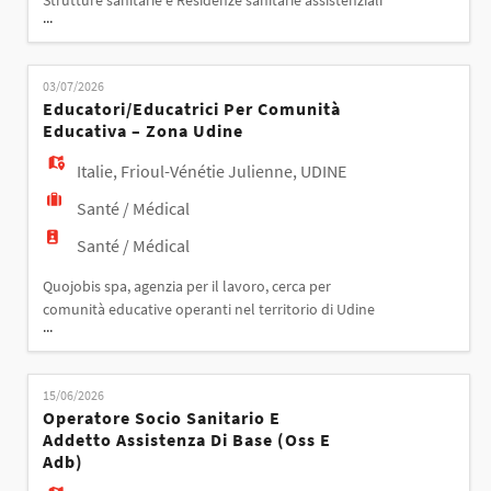
Strutture sanitarie e Residenze sanitarie assistenziali
...
personale qualificato per il ruolo di TERAPISTA
OCCUPAZIONALE Responsabilità La figura si
occuperà di: - Accoglienza e assistenza dell'anziano
03/07/2026
nella struttura - Progettazione del Piano
Educatori/educatrici Per Comunità
Assistenziale Individuale (PAI) per definire o
Educativa – Zona Udine
Italie
,
Frioul-Vénétie Julienne
,
UDINE
Santé / Médical
Santé / Médical
Quojobis spa, agenzia per il lavoro, cerca per
comunità educative operanti nel territorio di Udine
...
da inserire nel proprio team multidisciplinare.
EDUCATORI/EDUCATRICI PER COMUNITÀ EDUCATIVA
– ZONA UDINE Attività principali: - Progettazione e
15/06/2026
realizzazione di interventi educativi individualizzati.
Operatore Socio Sanitario E
- Affiancamento e supporto agli utenti nel
Addetto Assistenza Di Base (oss E
Adb)