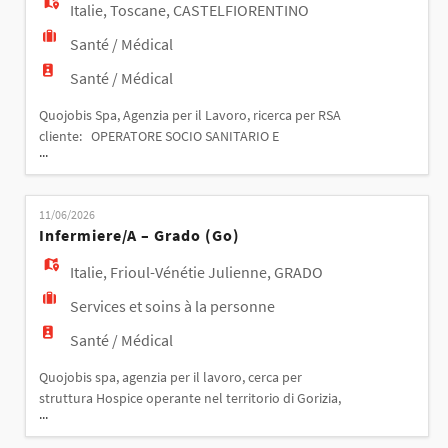
Italie
,
Toscane
,
CASTELFIORENTINO
Santé / Médical
Santé / Médical
Quojobis Spa, Agenzia per il Lavoro, ricerca per RSA
cliente: OPERATORE SOCIO SANITARIO E
...
ASSISTENTE DI BASE Le risorse si occuperanno di
effettuare assistenza ai degenti della struttura,
somministrando le terapie, aiutandoli nella
11/06/2026
deambulazione e nell'ora dei pasti. Richiesto
Infermiere/a – Grado (go)
possesso di attestato OSS Luogo di lavoro:
Castelfiorentino
Italie
,
Frioul-Vénétie Julienne
,
GRADO
Services et soins à la personne
Santé / Médical
Quojobis spa, agenzia per il lavoro, cerca per
struttura Hospice operante nel territorio di Gorizia,
...
INFERMIERE/A – GRADO (GO) Mansioni principali -
Assistenza infermieristica agli ospiti in cure