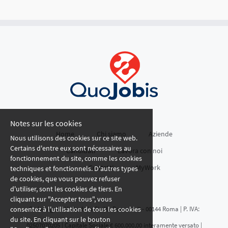
palliative. - Somministrazione delle terapie e
monitoraggio clinico. - Collaborazione con medici,
OSS e professionisti sanitari. - Supporto ai f
Notes sur les cookies
Home
Chi siamo
Aziende
Nous utilisons des cookies sur ce site web.
Certains d'entre eux sont nécessaires au
Candidati
Lavora con noi
fonctionnement du site, comme les cookies
Contatti
MyWork
techniques et fonctionnels. D'autres types
de cookies, que vous pouvez refuser
d'utiliser, sont les cookies de tiers. En
cliquant sur "Accepter tous", vous
consentez à l'utilisation de tous les cookies
Sede Legale: Viale della Civiltà Romana 7 - 00144 Roma | P. IVA:
du site. En cliquant sur le bouton
02507070205 | Capitale Sociale € 600.000,00 interamente versato |