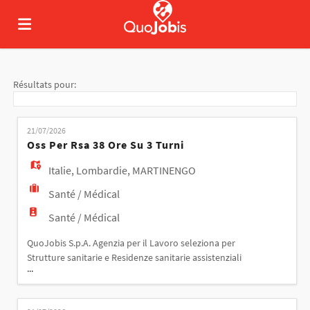
Accueil
Résultats pour:
Emplois
21/07/2026
Oss Per Rsa 38 Ore Su 3 Turni
Déposez
Italie
,
Lombardie
,
MARTINENGO
Santé / Médical
votre
Connexion
Santé / Médical
QuoJobis S.p.A. Agenzia per il Lavoro seleziona per
Strutture sanitarie e Residenze sanitarie assistenziali
CV
Langue
...
personale qualificato per il ruolo di OSS
Responsabilità La figura si occuperà del servizio
ODC: - assistenza degli ospiti nelle varie fasi della