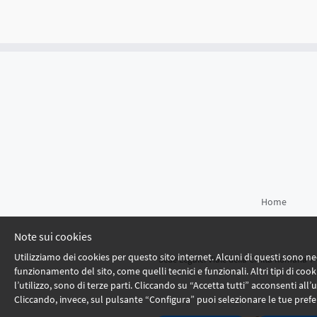
Home
Note sui cookies
Utilizziamo dei cookies per questo sito internet. Alcuni di questi sono nec
Sede Legale: Viale della Civiltà Romana 7 
funzionamento del sito, come quelli tecnici e funzionali. Altri tipi di cooki
l’utilizzo, sono di terze parti. Cliccando su “Accetta tutti” acconsenti all’ut
Cliccando, invece, sul pulsante “Configura” puoi selezionare le tue prefe