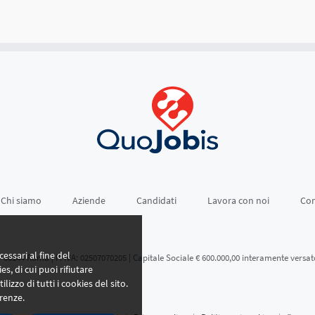
Chi siamo
Aziende
Candidati
Lavora con noi
Con
essari al fine del
- 00144 Roma | P. IVA: 02507070205 | Capitale Sociale € 600.000,00 interamente versat
es, di cui puoi rifiutare
ilizzo di tutti i cookies del sito.
renze.