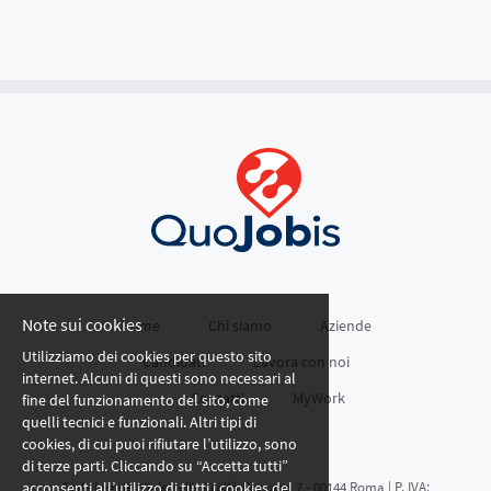
Note sui cookies
Home
Chi siamo
Aziende
Utilizziamo dei cookies per questo sito
Candidati
Lavora con noi
internet. Alcuni di questi sono necessari al
Contatti
MyWork
fine del funzionamento del sito, come
quelli tecnici e funzionali. Altri tipi di
cookies, di cui puoi rifiutare l’utilizzo, sono
di terze parti. Cliccando su “Accetta tutti”
acconsenti all’utilizzo di tutti i cookies del
Sede Legale: Viale della Civiltà Romana 7 - 00144 Roma | P. IVA: