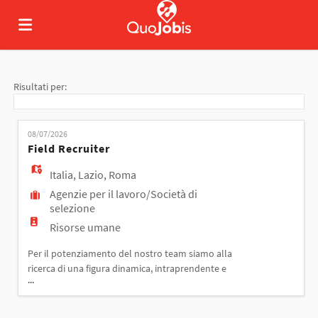
Home
Risultati per:
Offerte
08/07/2026
Field Recruiter
di
Carica
Italia
,
Lazio
,
Roma
Agenzie per il lavoro/Società di
selezione
lavoro
il
Login
Risorse umane
Per il potenziamento del nostro team siamo alla
CV
Lingua
ricerca di una figura dinamica, intraprendente e
...
orientata alle relazioni, che si occupi della ricerca
attiva di candidati direttamente sul territorio. La
risorsa si occuperà di individuare e contattare