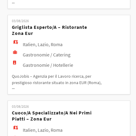
...
due: Camerieri/e di sala Le risorse saranno inserite
all'interno dello staff di sala e si occuperanno
dell'accoglienza della clientela, del servizio ai tavoli
03/08/2026
e della cura dell'esperienza del cliente,
Griglista Esperto/a – Ristorante
collaborando con il team di cucina e di sala per ga
Zona Eur
Italien
,
Lazio
,
Roma
Gastronomie / Catering
Gastronomie / Hotellerie
QuoJobis – Agenzia per il Lavoro ricerca, per
prestigioso ristorante situato in zona EUR (Roma),
...
un/una: Griglista esperto/a La risorsa sarà inserita
all'interno della brigata di cucina e si occuperà della
preparazione e della cottura di carni pregiate alla
03/08/2026
griglia, garantendo elevati standard qualitativi,
Cuoco/a Specializzato/a Nei Primi
precisione nell'esecuzione e attenzione a
Piatti – Zona Eur
Italien
,
Lazio
,
Roma