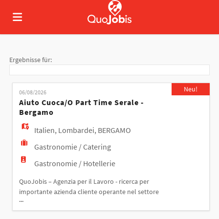
Home
Ergebnisse für:
Stellen
Neu!
06/08/2026
Aiuto Cuoca/o Part Time Serale -
Bergamo
Lebenslauf
Italien
,
Lombardei
,
BERGAMO
Gastronomie / Catering
hochladen
Anmelden
Gastronomie / Hotellerie
QuoJobis – Agenzia per il Lavoro - ricerca per
Sprache
importante azienda cliente operante nel settore
...
della ristorazione collettiva un AIUTO CUOCA/O
PART TIME SERALE - BERGAMO Responsabilità: