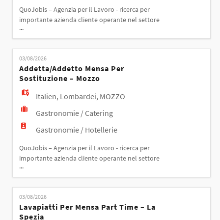
QuoJobis – Agenzia per il Lavoro - ricerca per
importante azienda cliente operante nel settore
...
della ristorazione collettiva un ADDETTA
MENSA/ADDETTA PASTI TRASPORTATI - BERGAMO
Responsabilità: L'addetta mensa si occuperà di: -
03/08/2026
trasporto pasti tra due strutture di bergamo -
Addetta/addetto Mensa Per
servizio mensa, lavaggio e pulizia cucina Requisiti: -
Sostituzione – Mozzo
pregressa esp
Italien
,
Lombardei
,
MOZZO
Gastronomie / Catering
Gastronomie / Hotellerie
QuoJobis – Agenzia per il Lavoro - ricerca per
importante azienda cliente operante nel settore
...
della ristorazione collettiva un ADDETTA/ADDETTO
MENSA PER SOSTITUZIONE – MOZZO
Responsabilità: L' addetta mensa si occuperà
03/08/2026
all'interno della mensa di - servizio mensa - servizio
Lavapiatti Per Mensa Part Time – La
ai tavoli Requisiti: - pregressa esperienza nella
Spezia