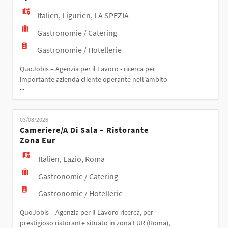
ristorazi
Italien
,
Ligurien
,
LA SPEZIA
Gastronomie / Catering
Gastronomie / Hotellerie
QuoJobis – Agenzia per il Lavoro - ricerca per
importante azienda cliente operante nell'ambito
...
della ristorazione collettiva LAVAPIATTI PER MENSA
PART TIME – LA SPEZIA Responsabilità:
L'addetto/addetta al lavaggio si occuperà di: -
03/08/2026
lavaggio piatti, stoviglie e pulizie - servizio mensa
Cameriere/a Di Sala – Ristorante
Requisiti: - pregressa esperienza in ambito
Zona Eur
ristorazione
Italien
,
Lazio
,
Roma
Gastronomie / Catering
Gastronomie / Hotellerie
QuoJobis – Agenzia per il Lavoro ricerca, per
prestigioso ristorante situato in zona EUR (Roma),