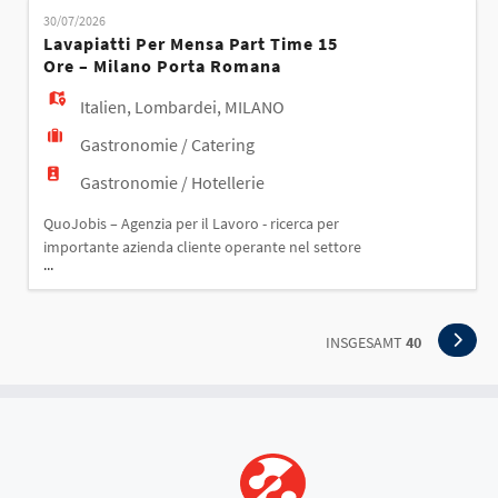
Responsabilità: L'addetta mensa si occuperà di: -
30/07/2026
Servizio mensa - Servizio ai tavoli - Supporto al
Lavapiatti Per Mensa Part Time 15
lavaggio Requisiti: - pregressa esperienza come
Ore – Milano Porta Romana
addetta
Italien
,
Lombardei
,
MILANO
Gastronomie / Catering
Gastronomie / Hotellerie
QuoJobis – Agenzia per il Lavoro - ricerca per
importante azienda cliente operante nel settore
...
della ristorazione collettiva un LAVAPIATTI –
MILANO PORTA ROMANA Responsabilità: La risorsa
si occuperà di: - lavaggio stoviglie e materiale della
cucina Requisiti: - pregressa esperienza nella
INSGESAMT
40
mansione - essere disponibili part time 15 ore
settim