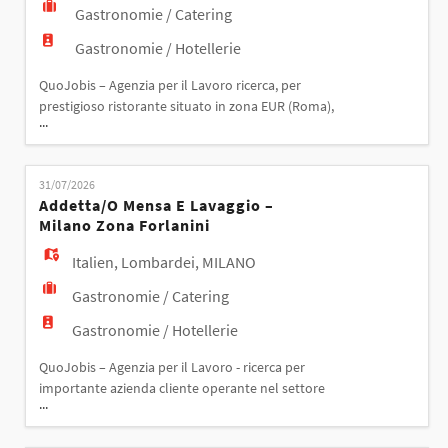
Gastronomie / Catering
Gastronomie / Hotellerie
QuoJobis – Agenzia per il Lavoro ricerca, per
prestigioso ristorante situato in zona EUR (Roma),
...
un/una cuoco/a con conoscenza primi piatti. La
risorsa sarà inserita all'interno della brigata di
cucina e si occuperà della preparazione dei vari
31/07/2026
piatti con un focus sui primi piatti, garantendo
Addetta/o Mensa E Lavaggio –
qualità, organizzazione e rispetto degli standard del
Milano Zona Forlanini
ri
Italien
,
Lombardei
,
MILANO
Gastronomie / Catering
Gastronomie / Hotellerie
QuoJobis – Agenzia per il Lavoro - ricerca per
importante azienda cliente operante nel settore
...
della ristorazione collettiva un ADDETTO/ADDETTA
MENSA/ LAVAGGIO – MILANO zona Forlanini