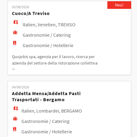
EN
L'aiuto cuoco/cuoca e addetta mensa si occuperà di:
Neu!
05/08/2026
- servizio mensa, pulizia e lavaggio stoviglie - taglio
Cuoco/a Treviso
verdure, piccole preparazioni in cucina Requisiti:
FR
Italien
,
Venetien
,
TREVISO
Gastronomie / Catering
IT
Gastronomie / Hotellerie
Quojobis spa, agenzia per il lavoro, ricerca per
azienda del settore della ristorazione collettiva
DE
...
CUOCO/A La risorsa si occuperà della gestione
della cucina per ciò che concerne la preparazione
dei pasti, la conservazione cibi Si richiede
ES
04/08/2026
disponibilità da lunedì a venerdì per 40 ore
Addetta Mensa/addetta Pasti
settimanali orario: 8,00 - 16,00 REQUISITI Esp
Trasportati - Bergamo
PT
Italien
,
Lombardei
,
BERGAMO
Gastronomie / Catering
Gastronomie / Hotellerie