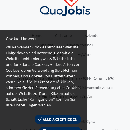
Home
Chi siamo
Aziende
Cookie-Hinweis
Candidati
Lavora con noi
Wir verwenden Cookies auf dieser Website.
Einige davon sind notwendig, damit die
Contatti
MyWork
Website funktioniert, wie z. B. technische
und funktionale Cookies. Andere Arten von
Cookies, deren Verwendung Sie ablehnen
können, sind Cookies von Drittanbietern.
Sede Legale: Viale della Civiltà Romana 7 - 00144 Roma | P. IVA:
Wenn Sie auf "Alle akzeptieren" klicken,
stimmen Sie der Verwendung aller Cookies
02507070205 | Capitale Sociale € 600.000,00 interamente versato |
auf der Website zu. Durch Klicken auf die
Aut. Min. Lav. N. 0000191 del 06/11/2019
Schaltfläche "Konfigurieren" können Sie
Ihre Einstellungen wählen.
ALLE AKZEPTIEREN
© Promec Work Spa
2026 | All Rights