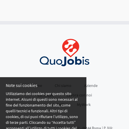
Note sui cookies
Home
Chi siamo
Aziende
Utilizziamo dei cookies per questo sito
Candidati
Lavora con noi
internet. Alcuni di questi sono necessari al
Contatti
MyWork
fine del funzionamento del sito, come
quelli tecnici e funzionali. Altri tipi di
cookies, di cui puoi rifiutare l’utilizzo, sono
di terze parti. Cliccando su “Accetta tutti”
acconsenti all’utilizzo di tutti i cookies del
Sede Legale: Viale della Civiltà Romana 7 - 00144 Roma | P. IVA: