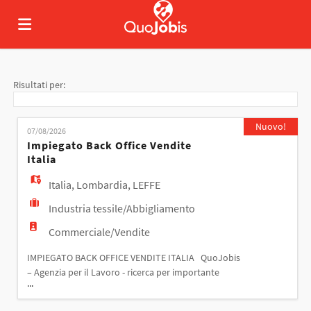
Home
Risultati per:
Offerte
Nuovo!
07/08/2026
Impiegato Back Office Vendite
Italia
di
Carica
Italia
,
Lombardia
,
LEFFE
Industria tessile/Abbigliamento
lavoro
il
Login
Commerciale/Vendite
IMPIEGATO BACK OFFICE VENDITE ITALIA QuoJobis
CV
Lingua
– Agenzia per il Lavoro - ricerca per importante
...
azienda cliente operante nel settore tessile
IMPIEGATO UFFICIO COMMERCIALE ITALIA