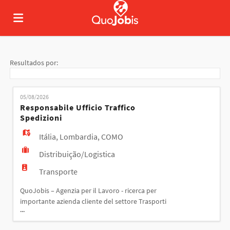
Página
Resultados por:
inicial
Ofertas
05/08/2026
Responsabile Ufficio Traffico
Spedizioni
de
Regista-
Itália
,
Lombardia
,
COMO
Distribuição/Logistica
emprego
te
Iniciar
Transporte
QuoJobis – Agenzia per il Lavoro - ricerca per
sessão
Língua
importante azienda cliente del settore Trasporti
...
una risorsa per il ruolo di Responsabile Ufficio
Traffico Responsabilità: La risorsa si occuperà di: -