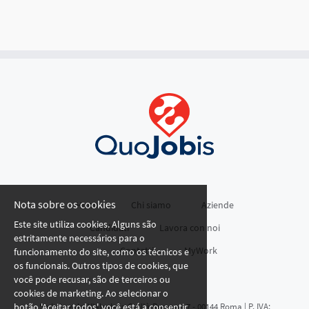
Nota sobre os cookies
Home
Chi siamo
Aziende
Este site utiliza cookies. Alguns são
Candidati
Lavora con noi
estritamente necessários para o
Contatti
MyWork
funcionamento do site, como os técnicos e
os funcionais. Outros tipos de cookies, que
você pode recusar, são de terceiros ou
cookies de marketing. Ao selecionar o
botão 'Aceitar todos', você está a consentir
Sede Legale: Viale della Civiltà Romana 7 - 00144 Roma | P. IVA: