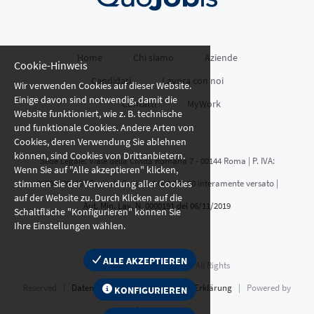
Home
Chi siamo
Aziende
Cookie-Hinweis
Candidati
Lavora con noi
Wir verwenden Cookies auf dieser Website.
Einige davon sind notwendig, damit die
Contatti
MyWork
Website funktioniert, wie z. B. technische
und funktionale Cookies. Andere Arten von
Cookies, deren Verwendung Sie ablehnen
können, sind Cookies von Drittanbietern.
Sede Legale: Viale della Civiltà Romana 7 - 00144 Roma | P. IVA:
Wenn Sie auf "Alle akzeptieren" klicken,
stimmen Sie der Verwendung aller Cookies
02507070205 | Capitale Sociale € 600.000,00 interamente versato |
auf der Website zu. Durch Klicken auf die
Aut. Min. Lav. N. 0000191 del 06/11/2019
Schaltfläche "Konfigurieren" können Sie
Ihre Einstellungen wählen.
ALLE AKZEPTIEREN
© Promec Work Spa
2026 | All Rights
Reserved |
Datenschutzrichtlinie
|
Cookie-Erklärung
| Powered by
KONFIGURIEREN
Arca24.com