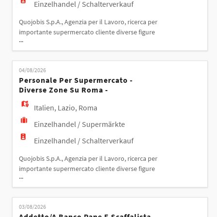
Einzelhandel / Schalterverkauf
Quojobis S.p.A., Agenzia per il Lavoro, ricerca per
importante supermercato cliente diverse figure
...
professionali da inserire all'interno del punto
vendita. Le risorse selezionate saranno inserite nei
vari reparti del supermercato e si occuperanno
04/08/2026
delle attività operative e di assistenza alla clientela,
Personale Per Supermercato -
tra cui: - Gestione delle operazioni di cass
Diverse Zone Su Roma -
Italien
,
Lazio
,
Roma
Einzelhandel / Supermärkte
Einzelhandel / Schalterverkauf
Quojobis S.p.A., Agenzia per il Lavoro, ricerca per
importante supermercato cliente diverse figure
...
professionali da inserire all'interno del punto
vendita. Le risorse selezionate saranno inserite nei
vari reparti del supermercato e si occuperanno
03/08/2026
delle attività operative e di assistenza alla clientela,
Addetto/a Banco Pane E Scaffalista