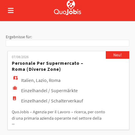
Home
Ergebnisse für:
Stellen
Neu!
07/08/2026
Personale Per Supermercato –
Roma (diverse Zone)
Lebenslauf
Italien
,
Lazio
,
Roma
Einzelhandel / Supermärkte
hochladen
Anmelden
Einzelhandel / Schalterverkauf
QuoJobis – Agenzia per il Lavoro – ricerca, per conto
Sprache
di una primaria azienda operante nel settore della
...
Grande Distribuzione Organizzata, diverse figure
professionali da inserire presso più punti vendita