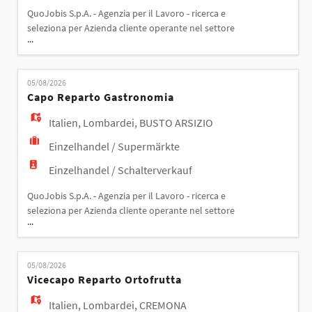
QuoJobis S.p.A. - Agenzia per il Lavoro - ricerca e
seleziona per Azienda cliente operante nel settore
...
ristorazione sita a BOLOGNA (BO): VICE STORE
MANAGER CAFFETTERIA MANSIONI: La risorsa si
occuperà di: - Gestire le risorse umane del negozio
05/08/2026
ed organizzare i turni e i riposi; - Garantire la
Capo Reparto Gastronomia
professionalità del servizio, p
Italien
,
Lombardei
,
BUSTO ARSIZIO
Einzelhandel / Supermärkte
Einzelhandel / Schalterverkauf
QuoJobis S.p.A. - Agenzia per il Lavoro - ricerca e
seleziona per Azienda cliente operante nel settore
...
GDO sita a BUSTO ARSIZIO (VA): CAPO REPARTO
GASTRONOMIA Il/la candidato/a ideale dovrà aver
svolto precedenti esperienze significative in contesti
05/08/2026
strutturati presso reparti gastronomia, con
Vicecapo Reparto Ortofrutta
mansione di responsabile/caporeparto MANSION
Italien
,
Lombardei
,
CREMONA