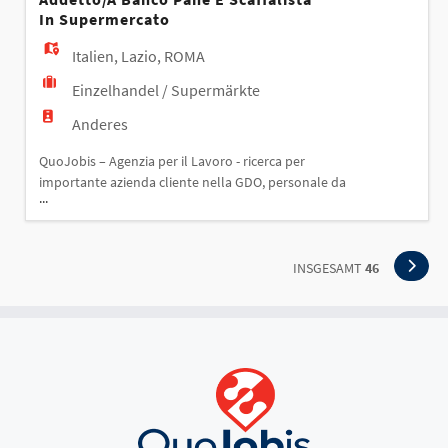
tra cui: - Gestione delle operazioni di c
In Supermercato
Italien
,
Lazio
,
ROMA
Einzelhandel / Supermärkte
Anderes
QuoJobis – Agenzia per il Lavoro - ricerca per
importante azienda cliente nella GDO, personale da
...
inserire nei supermercati Profili ricercati
ADDETTO/A BANCO PANE E SCAFFALISTA IN
SUPERMERCATO (VARIE SEDI) Requisiti: --
Esperienza precedente nella mansione di banchista
INSGESAMT
46
pane di un supermercato o scaffalista - Capacità di
lavorare in un amb