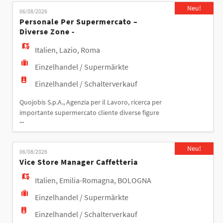
EN
dislocati in varie zone di Roma. Le risorse saranno
Neu!
06/08/2026
inserite all'interno di supermercati situati in
Personale Per Supermercato –
differenti aree della città, tra cui la z
Diverse Zone -
FR
Italien
,
Lazio
,
Roma
Einzelhandel / Supermärkte
IT
Einzelhandel / Schalterverkauf
Quojobis S.p.A., Agenzia per il Lavoro, ricerca per
DE
importante supermercato cliente diverse figure
...
professionali da inserire all'interno del punto
vendita. Le risorse selezionate saranno inserite nei
ES
vari reparti del supermercato e si occuperanno
Neu!
06/08/2026
delle attività operative e di assistenza alla clientela,
Vice Store Manager Caffetteria
tra cui: - Gestione delle operazioni di cass
PT
Italien
,
Emilia-Romagna
,
BOLOGNA
Einzelhandel / Supermärkte
Einzelhandel / Schalterverkauf