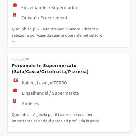
Einzelhandel / Supermärkte
Einkauf / Procurement
QuoJobis S.p.A. - Agenzia per il Lavoro - ricerca e
seleziona per Azienda cliente operante nel settore
...
GDO sita a CREMONA (CR): VICECAPO REPARTO
ORTOFRUTTA Il/la candidato/a ideale dovrà aver
svolto precedenti esperienze significative in contesti
05/08/2026
strutturati presso reparti ortofrutta, preferibilmente
Personale In Supermercato
con mansione di viceresponsabile/viceca
(sala/cassa/ortofrutta/pizzeria)
Italien
,
Lazio
,
VITERBO
Einzelhandel / Supermärkte
Anderes
QuoJobis – Agenzia per il Lavoro - ricerca per
importante azienda cliente vari profili da inserire
...
nella GDO Profili ricercati PERSONALE IN
SUPERMERCATO