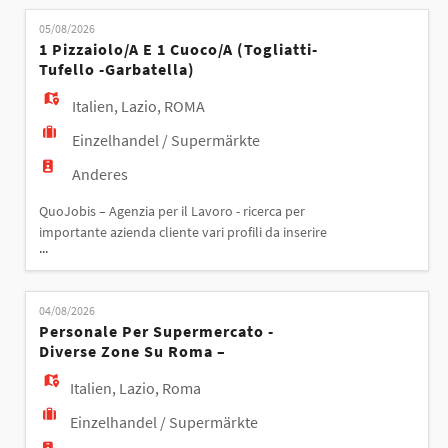
(SALA/CASSA/ORTOFRUTTA/PIZZERIA) Requisiti: -
05/08/2026
Esperienza precedente in supermercato o in
1 Pizzaiolo/a E 1 Cuoco/a (togliatti-
situazioni similari. In grado di gestire con
Tufello -garbatella)
professionalità il lavoro -Capacità di lavorare in
Italien
,
Lazio
,
ROMA
Einzelhandel / Supermärkte
Anderes
QuoJobis – Agenzia per il Lavoro - ricerca per
importante azienda cliente vari profili da inserire
...
nella GDO Profili ricercati 1 PIZZAIOLO/A E 1
CUOCO/A (TOGLIATTI-TUFELLO -GARBATELLA)
Requisiti: - Esperienza precedente come cuoco o
04/08/2026
pizzaiolo nella GDO o in altri contesti -Capacità di
Personale Per Supermercato -
lavorare in un ambiente dinamico e veloce,
Diverse Zone Su Roma –
mantenen
Italien
,
Lazio
,
Roma
Einzelhandel / Supermärkte