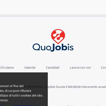
Chi siamo
Aziende
Candidati
Lavora con noi
Con
essari al fine del
- 00144 Roma | P. IVA: 02507070205 | Capitale Sociale € 600.000,00 interamente versat
es, di cui puoi rifiutare
ilizzo di tutti i cookies del sito.
renze.