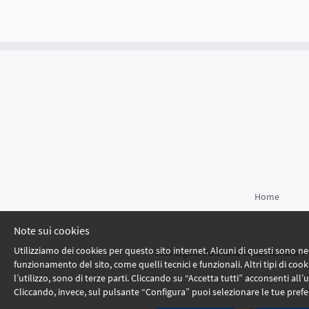
Home
Note sui cookies
Utilizziamo dei cookies per questo sito internet. Alcuni di questi sono nec
Sede Legale: Viale della Civiltà Romana 7 
funzionamento del sito, come quelli tecnici e funzionali. Altri tipi di cooki
l’utilizzo, sono di terze parti. Cliccando su “Accetta tutti” acconsenti all’ut
Cliccando, invece, sul pulsante “Configura” puoi selezionare le tue prefe